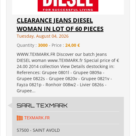
CLEARANCE JEANS DIESEL
WOMAN IN LOT OF 60 PIECES
Tuesday, August 04, 2026
Quantity :
3000
- Price :
24,00 €
WWW.TEXMARK.FR Discover our batch Jeans
DIESEL woman www.TEXMARK.fr Special price of €
24.00 2014 collection View Details destocking in:
References: Grupee 0801l - Grupee 0809a -
Grupee 0822s - Grupee 0820v - Grupee 0821v -
Fayza 0821p - Ronhoir 008w2 - Livier 0826s -
Grupee...
SARL TEXMARK
TEXMARK.FR
57500 - SAINT AVOLD