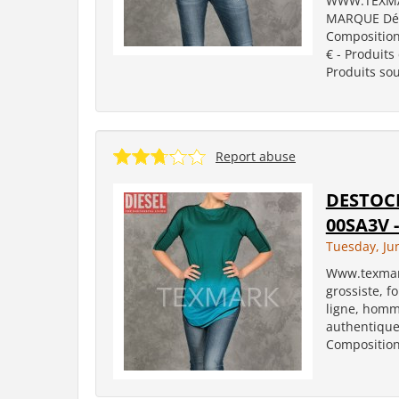
WWW.TEXMA
MARQUE Déta
Composition:
€ - Produits
Produits sou
Report abuse
DESTOCK
00SA3V -
Tuesday, Ju
Www.texmark
grossiste, 
ligne, homm
authentiques
Composition: