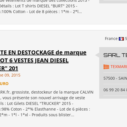
, de vêtements de marque des collections 2013 -
étails : Lot T shirts DIESEL "BURT" 2015 -
100% Cotton - Lot de 8 pièces : 1*m - 2*l...
France
5
TE EN DESTOCKAGE de marque
SARL 
LOT 6 VESTES JEAN DIESEL
TEXMAR
R" 201
ne 09, 2015
57500 - SAI
EURO
06 99 20 84 
.fr, grossiste, destockeur de la marque CALVIN
, vous présente son nouvel arrivage de veste
ls : Lot Gilets DIESEL "TRUCKER" 2015 -
:98% Coton - 2*% Elasthanne - Lot de 6 pièces :
2*m - 1*l - 1*xl - Produits sous blister...