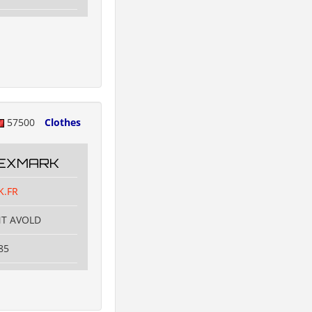
57500
Clothes
TEXMARK
K.FR
NT AVOLD
85