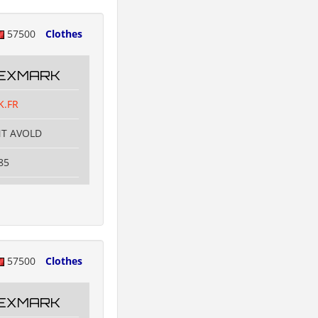
57500
Clothes
TEXMARK
K.FR
NT AVOLD
85
57500
Clothes
TEXMARK