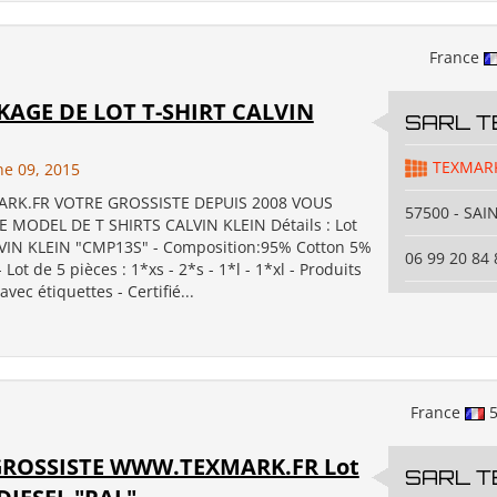
France
AGE DE LOT T-SHIRT CALVIN
SARL 
TEXMAR
ne 09, 2015
K.FR VOTRE GROSSISTE DEPUIS 2008 VOUS
57500 - SAI
 MODEL DE T SHIRTS CALVIN KLEIN Détails : Lot
LVIN KLEIN "CMP13S" - Composition:95% Cotton 5%
06 99 20 84 
Lot de 5 pièces : 1*xs - 2*s - 1*l - 1*xl - Produits
avec étiquettes - Certifié...
France
5
GROSSISTE WWW.TEXMARK.FR Lot
SARL 