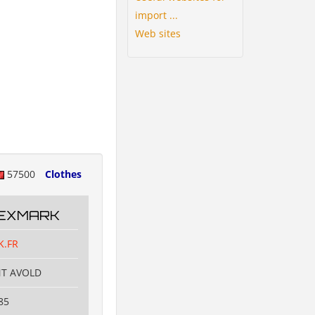
import ...
Web sites
57500
Clothes
TEXMARK
K.FR
NT AVOLD
85