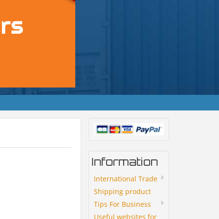
Information
International Trade
Shipping product
Tips For Business
Useful websites for