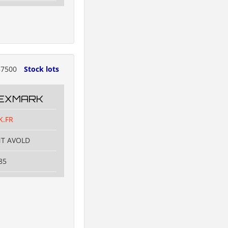
7500
Stock lots
TEXMARK
K.FR
NT AVOLD
85