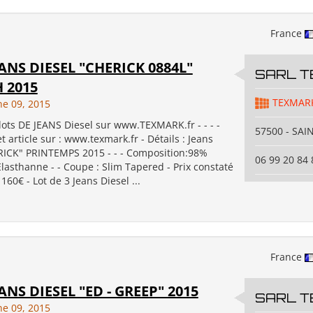
France
EANS DIESEL "CHERICK 0884L"
SARL 
 2015
TEXMAR
ne 09, 2015
lots DE JEANS Diesel sur www.TEXMARK.fr - - - -
57500 - SAI
t article sur : www.texmark.fr - Détails : Jeans
RICK" PRINTEMPS 2015 - - - Composition:98%
06 99 20 84 
lasthanne - - Coupe : Slim Tapered - Prix constaté
160€ - Lot de 3 Jeans Diesel ...
France
ANS DIESEL "ED - GREEP" 2015
SARL 
ne 09, 2015