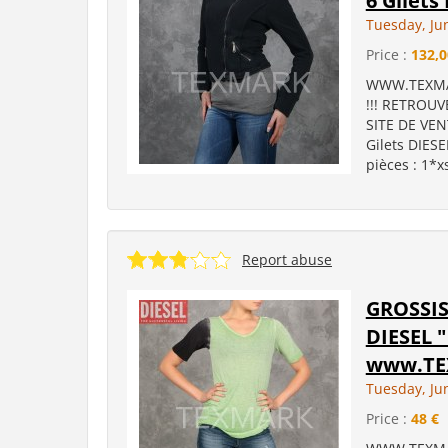
6 Gilets
Tuesday, Ju
Price :
132,0
WWW.TEXMAR
!!! RETROU
SITE DE VEN
Gilets DIESE
pièces : 1*xs
Report abuse
GROSSIS
DIESEL 
www.TE
Tuesday, Ju
Price :
48 €