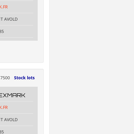
K.FR
NT AVOLD
85
7500
Stock lots
TEXMARK
K.FR
NT AVOLD
85