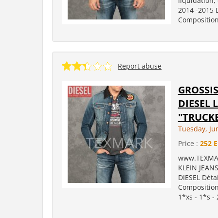
liquidation
2014 -2015 D
Composition:
Report abuse
GROSSIS
DIESEL 
"TRUCKE
Tuesday, Ju
Price :
252 
www.TEXMARK
KLEIN JEANS
DIESEL Détai
Composition
1*xs - 1*s - 