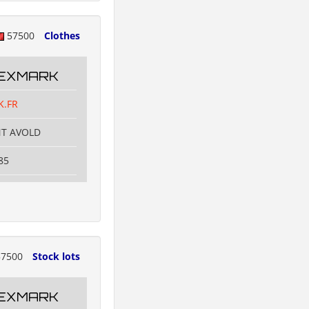
57500
Clothes
TEXMARK
K.FR
NT AVOLD
85
7500
Stock lots
TEXMARK