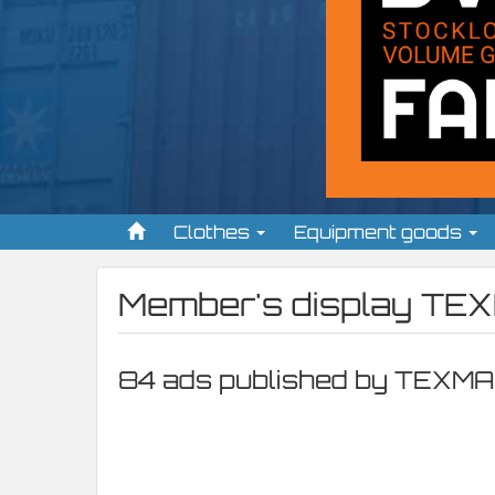
Clothes
Equipment goods
Member's display
TEX
84 ads published by TEXM