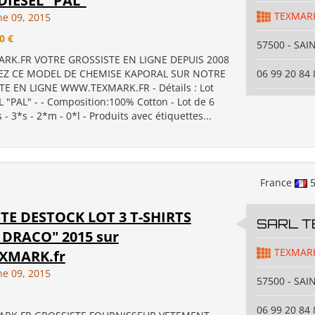
 DIESEL "PAL"
TEXMAR
ne 09, 2015
0 €
57500 - SAI
K.FR VOTRE GROSSISTE EN LIGNE DEPUIS 2008
VEZ CE MODEL DE CHEMISE KAPORAL SUR NOTRE
06 99 20 84 
TE EN LIGNE WWW.TEXMARK.FR - Détails : Lot
L "PAL" - - Composition:100% Cotton - Lot de 6
 - 3*s - 2*m - 0*l - Produits avec étiquettes...
France
5
TE DESTOCK LOT 3 T-SHIRTS
SARL 
" DRACO" 2015 sur
TEXMAR
XMARK.fr
ne 09, 2015
57500 - SAI
06 99 20 84 