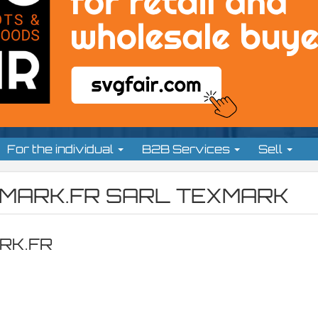
For the individual
B2B Services
Sell
MARK.FR SARL TEXMARK
ARK.FR