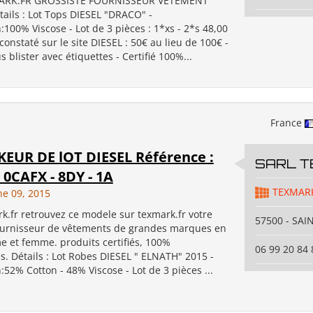
RK.FR GROSSISTE FOURNISSEUR VETEMENT
ils : Lot Tops DIESEL "DRACO" -
100% Viscose - Lot de 3 pièces : 1*xs - 2*s 48,00
 constaté sur le site DIESEL : 50€ au lieu de 100€ -
s blister avec étiquettes - Certifié 100%...
France
EUR DE lOT DIESEL Référence :
SARL 
 0CAFX - 8DY - 1A
TEXMAR
ne 09, 2015
.fr retrouvez ce modele sur texmark.fr votre
57500 - SAI
fournisseur de vêtements de grandes marques en
e et femme. produits certifiés, 100%
06 99 20 84 
. Détails : Lot Robes DIESEL " ELNATH" 2015 -
52% Cotton - 48% Viscose - Lot de 3 pièces ...