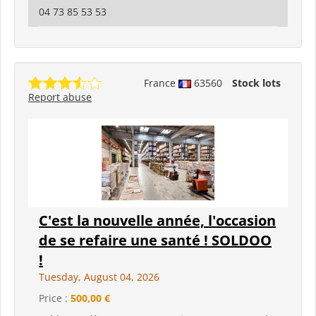
04 73 85 53 53
France
63560
Stock lots
Report abuse
C'est la nouvelle année, l'occasion
de se refaire une santé ! SOLDOO
!
Tuesday, August 04, 2026
Price :
500,00 €