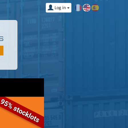
Log in
S