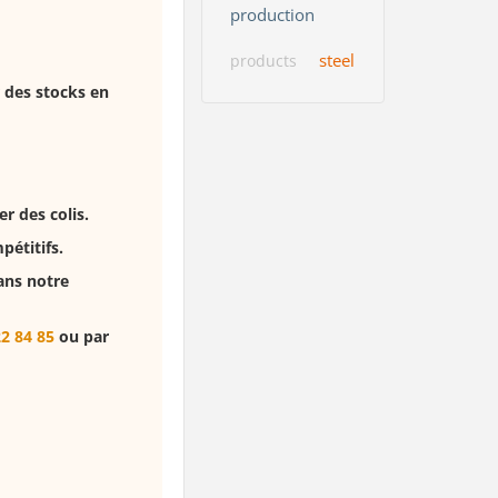
production
steel
products
 des stocks en
r des colis.
pétitifs.
ans notre
22 84 85
ou par