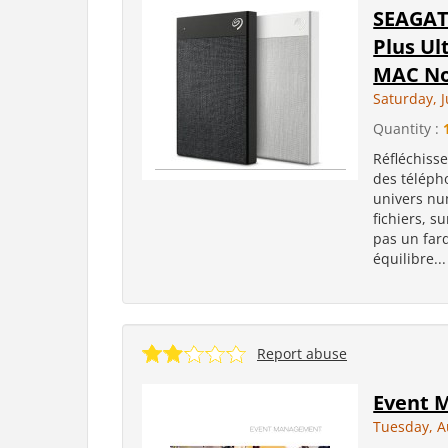
SEAGAT
Plus Ul
MAC Noi
Saturday, 
Quantity :
Réfléchiss
des télépho
univers num
fichiers, s
pas un fard
équilibre...
Report abuse
Event 
Tuesday, A