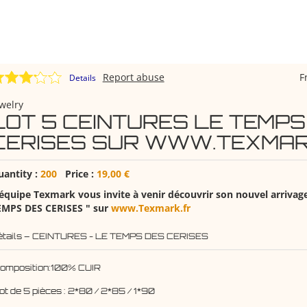
Report abuse
F
Details
welry
LOT 5 CEINTURES LE TEMPS
CERISES SUR WWW.TEXMAR
uantity :
200
Price :
19,00 €
équipe Texmark vous invite à venir découvrir son nouvel arrivage
EMPS DES CERISES " sur
www.Texmark.fr
étails – CEINTURES - LE TEMPS DES CERISES
Composition:100% CUIR
ot de 5 pièces : 2*80 / 2*85 / 1*90