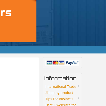
Information
International Trade
Shipping product
Tips For Business
Useful websites for