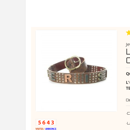
Je
Q
L'
T
D
·
·L