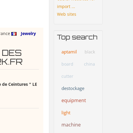
import ...
Web sites
rance
Jewelry
Top search
 DES
aptamil
black
K.FR
board
china
cutter
 de Ceintures " LE
destockage
equipment
light
machine