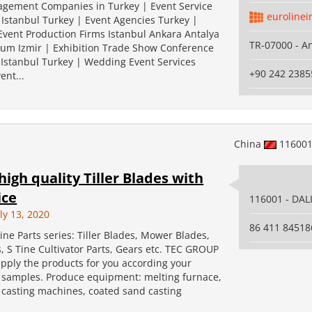
gement Companies in Turkey | Event Service
eurolinei
 Istanbul Turkey | Event Agencies Turkey |
Event Production Firms Istanbul Ankara Antalya
TR-07000 - A
um Izmir | Exhibition Trade Show Conference
n Istanbul Turkey | Wedding Event Services
+90 242 2385
ent...
China
11600
high quality Tiller Blades with
ice
116001 - DAL
ly 13, 2020
86 411 84518
ne Parts series: Tiller Blades, Mower Blades,
, S Tine Cultivator Parts, Gears etc. TEC GROUP
upply the products for you according your
 samples. Produce equipment: melting furnace,
l casting machines, coated sand casting