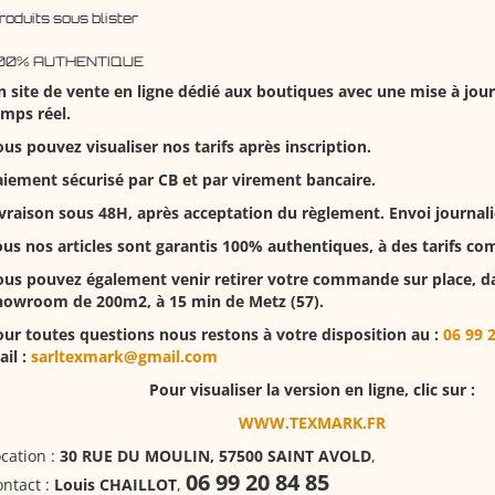
roduits sous blister
100% AUTHENTIQUE
 site de vente en ligne dédié aux boutiques avec une mise à jour
mps réel.
us pouvez visualiser nos tarifs après inscription.
iement sécurisé par CB et par virement bancaire.
vraison sous 48H, après acceptation du règlement. Envoi journalie
us nos articles sont garantis 100% authentiques, à des tarifs com
ous pouvez également venir retirer votre commande sur place, d
howroom de 200m2, à 15 min de Metz (57).
ur toutes questions nous restons à votre disposition au :
06 99 
il :
sarltexmark@gmail.com
Pour visualiser la version en ligne, clic sur :
WWW.TEXMARK.FR
cation :
30 RUE DU MOULIN, 57500 SAINT AVOLD
,
06 99 20 84 85
ntact :
Louis CHAILLOT
,