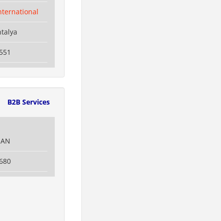
nternational
ntalya
551
1
B2B Services
IAN
680