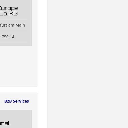
Europe
Co. KG
kfurt am Main
0 750 14
0
B2B Services
onal