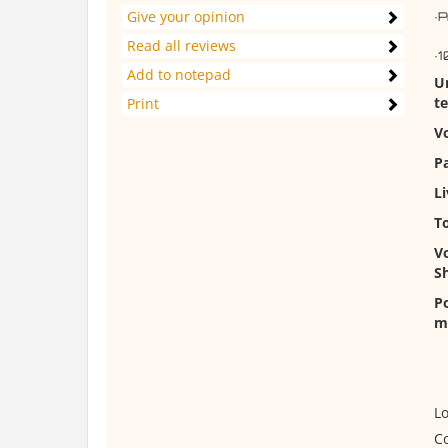
Give your opinion
·P
Read all reviews
·
Add to notepad
Un
te
Print
Vo
Pa
Li
To
V
S
Po
ma
Lo
Co