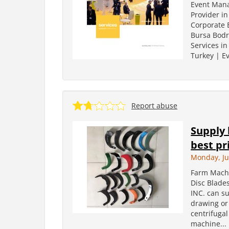
Event Mana
Provider in
Corporate 
Bursa Bodr
Services i
Turkey | Ev
Report abuse
Supply 
best pr
Monday, Ju
Farm Machi
Disc Blades
INC. can s
drawing or
centrifuga
machine...