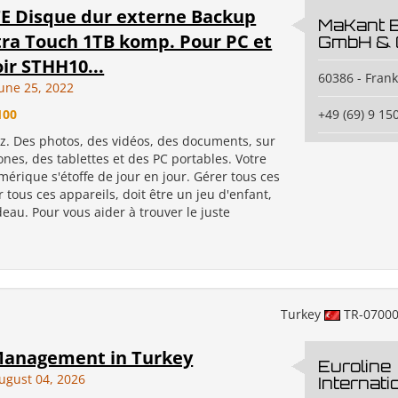
E Disque dur externe Backup
MaKant 
tra Touch 1TB komp. Pour PC et
GmbH & 
r STHH10...
60386 - Fran
June 25, 2022
100
+49 (69) 9 15
ez. Des photos, des vidéos, des documents, sur
nes, des tablettes et des PC portables. Votre
érique s'étoffe de jour en jour. Gérer tous ces
ur tous ces appareils, doit être un jeu d'enfant,
eau. Pour vous aider à trouver le juste
Turkey
TR-0700
Management in Turkey
Euroline
ugust 04, 2026
Internati