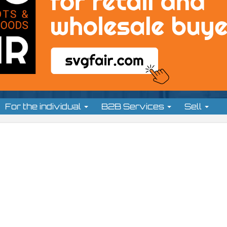
For the individual
B2B Services
Sell