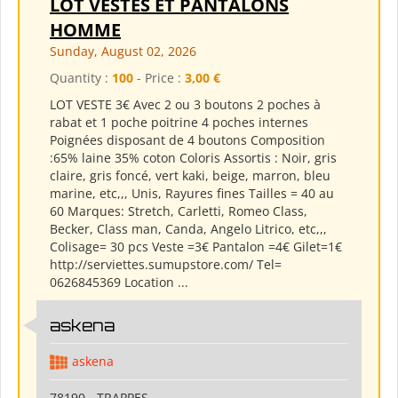
LOT VESTES ET PANTALONS
HOMME
Sunday, August 02, 2026
Quantity :
100
- Price :
3,00 €
LOT VESTE 3€ Avec 2 ou 3 boutons 2 poches à
rabat et 1 poche poitrine 4 poches internes
Poignées disposant de 4 boutons Composition
:65% laine 35% coton Coloris Assortis : Noir, gris
claire, gris foncé, vert kaki, beige, marron, bleu
marine, etc,,, Unis, Rayures fines Tailles = 40 au
60 Marques: Stretch, Carletti, Romeo Class,
Becker, Class man, Canda, Angelo Litrico, etc,,,
Colisage= 30 pcs Veste =3€ Pantalon =4€ Gilet=1€
http://serviettes.sumupstore.com/ Tel=
0626845369 Location ...
askena
askena
78190 - TRAPPES