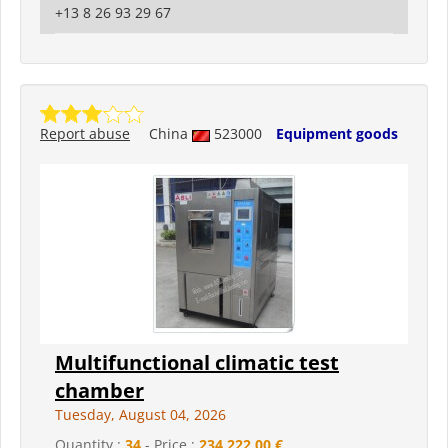
+13 8 26 93 29 67
Report abuse
China
523000
Equipment goods
Multifunctional climatic test
chamber
Tuesday, August 04, 2026
Quantity :
34
- Price :
234 222,00 €