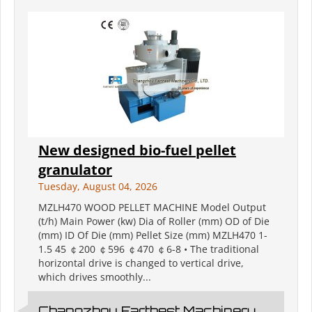
New designed bio-fuel pellet
granulator
Tuesday, August 04, 2026
MZLH470 WOOD PELLET MACHINE Model Output
(t/h) Main Power (kw) Dia of Roller (mm) OD of Die
(mm) ID Of Die (mm) Pellet Size (mm) MZLH470 1-
1.5 45 ￠200 ￠596 ￠470 ￠6-8 • The traditional
horizontal drive is changed to vertical drive,
which drives smoothly...
Changzhou Farthest Machinery