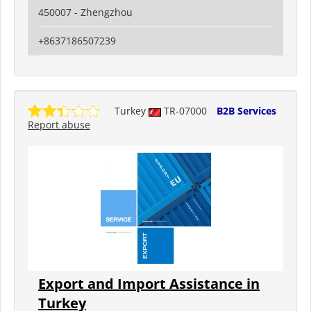
450007 - Zhengzhou
+8637186507239
Turkey
TR-07000
B2B Services
Report abuse
Export and Import Assistance in
Turkey