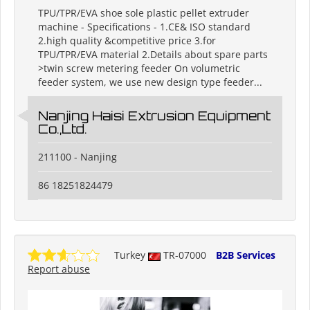
TPU/TPR/EVA shoe sole plastic pellet extruder
machine - Specifications - 1.CE& ISO standard
2.high quality &competitive price 3.for
TPU/TPR/EVA material 2.Details about spare parts
>twin screw metering feeder On volumetric
feeder system, we use new design type feeder...
Nanjing Haisi Extrusion Equipment
Co.,Ltd.
211100 - Nanjing
86 18251824479
Turkey
TR-07000
B2B Services
Report abuse