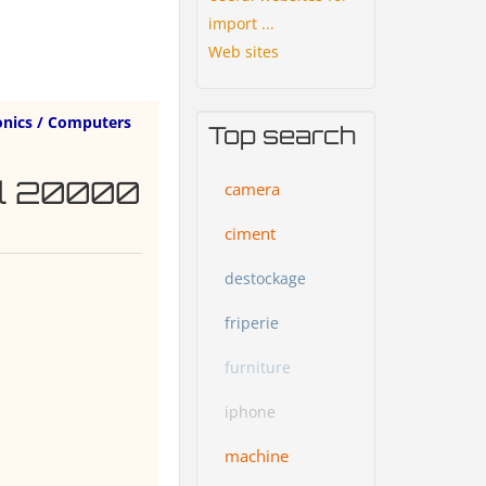
import ...
Web sites
onics / Computers
Top search
il 20000
camera
ciment
destockage
friperie
furniture
iphone
machine