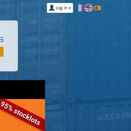
Log in
S