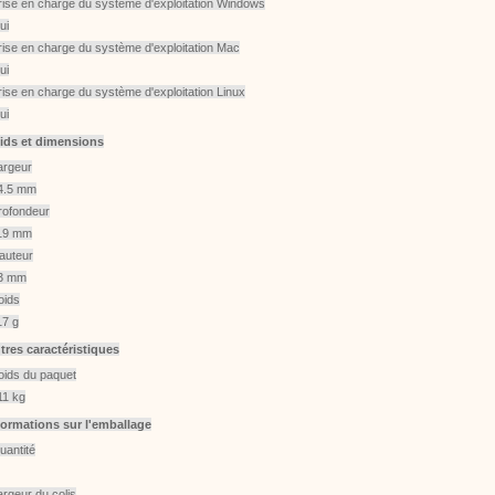
rise en charge du système d'exploitation Windows
ui
rise en charge du système d'exploitation Mac
ui
rise en charge du système d'exploitation Linux
ui
ids et dimensions
argeur
4.5 mm
rofondeur
19 mm
auteur
3 mm
oids
17 g
tres caractéristiques
oids du paquet
11 kg
formations sur l'emballage
uantité
argeur du colis