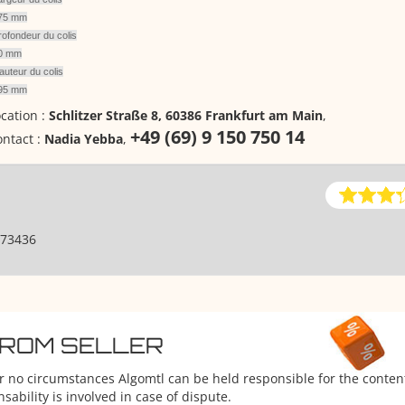
75 mm
rofondeur du colis
0 mm
auteur du colis
95 mm
cation :
Schlitzer Straße 8, 60386 Frankfurt am Main
,
+49 (69) 9 150 750 14
ntact :
Nadia Yebba
,
73436
FROM SELLER
er no circumstances Algomtl can be held responsible for the conten
ability is involved in case of dispute.