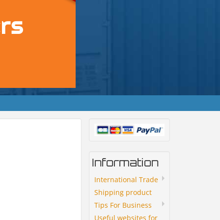
Information
International Trade
Shipping product
Tips For Business
Useful websites for