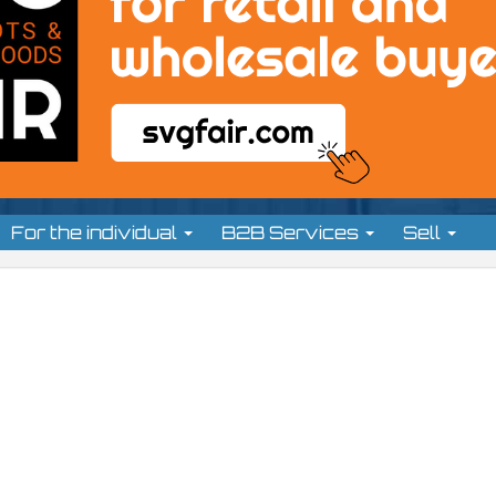
For the individual
B2B Services
Sell