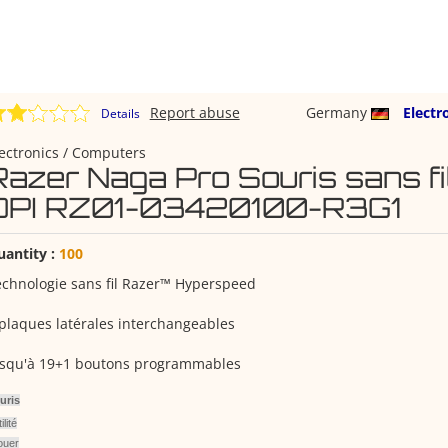
Report abuse
Germany
Electr
Details
ectronics / Computers
Razer Naga Pro Souris sans f
DPI RZ01-03420100-R3G1
uantity :
100
chnologie sans fil Razer™ Hyperspeed
plaques latérales interchangeables
usqu'à 19+1 boutons programmables
uris
ilité
ouer