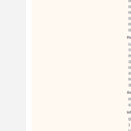
P
O
P
O
P
O
Po
L
7
P
1
H
4
P
1
Au
P
4
In
Q
1
L