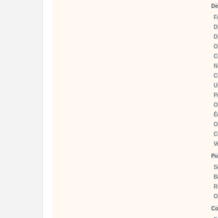
De
F
Dr
D
O
C
N
C
U
P
O
É
O
C
V
Pu
S
B
R
O
Co