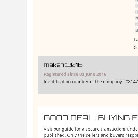
1
P
7
H
1
Lo
Co
makant2016
Registered since 02 June 2016
Identification number of the company :
08147
GOOD DEAL: BUYING 
Visit our guide for a secure transaction! Und
published. Only the sellers and buyers respons