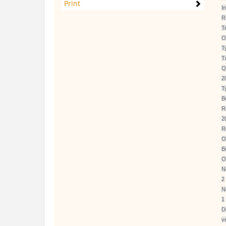
Print
In
R
T
O
T
T
Q
2
T
B
R
2
R
O
B
O
N
2
N
1
D
ve