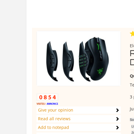
El
Q
Te
3 
J
Give your opinion
Read all reviews
So
Add to notepad
Ut
J