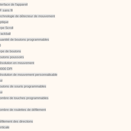
terface de l'appareil
F sans fil
echnologie de détecteur de mouvement
ptique
ype Scroll
rackball
uantité de boutons programmables
0
ype de boutons
outons poussoirs
ésolution en mouvement
0000 DPI
ésolution de mouvement personnalisable
ui
outons de souris programmables
ui
ombre de touches programmables
ombre de roulettes de défilement
éfilement des directions
rticale