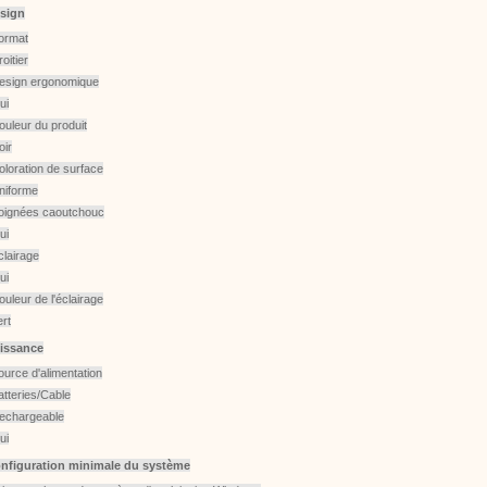
sign
ormat
oitier
esign ergonomique
ui
ouleur du produit
oir
oloration de surface
niforme
oignées caoutchouc
ui
clairage
ui
ouleur de l'éclairage
ert
issance
ource d'alimentation
atteries/Cable
echargeable
ui
nfiguration minimale du système