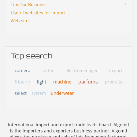
Tips For Business
Useful websites for import ...
Web sites
Top search
camera
cutter
electromenager
export
parfums
light
machine
friperie
produits
underwear
select
system
International import and export trade leads board. Algomtl
is the importers and exporters business partner. Algomtl
allows the purchase and sale of lots from manufacturers,