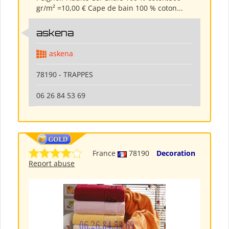
gr/m² =10,00 € Cape de bain 100 % coton...
askena
askena
78190 - TRAPPES
06 26 84 53 69
France
78190
Decoration
Report abuse