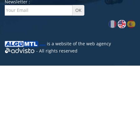
Newsletter :
is a website of the
web agency
- All rights reserved