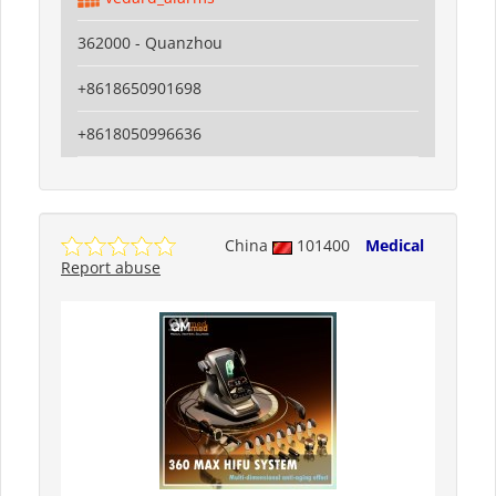
362000 - Quanzhou
+8618650901698
+8618050996636
China
101400
Medical
Report abuse