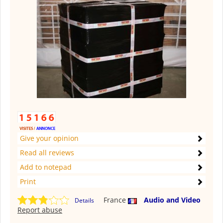
Give your opinion
Read all reviews
Add to notepad
Print
France
Audio and Video
Details
Report abuse