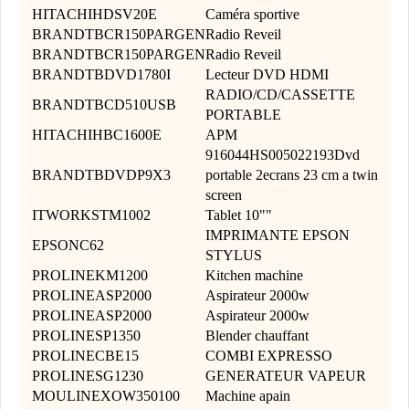
HITACHIHDSV20E
Caméra sportive
BRANDTBCR150PARGEN
Radio Reveil
BRANDTBCR150PARGEN
Radio Reveil
BRANDTBDVD1780I
Lecteur DVD HDMI
RADIO/CD/CASSETTE
BRANDTBCD510USB
PORTABLE
HITACHIHBC1600E
APM
916044HS005022193Dvd
BRANDTBDVDP9X3
portable 2ecrans 23 cm a twin
screen
ITWORKSTM1002
Tablet 10""
IMPRIMANTE EPSON
EPSONC62
STYLUS
PROLINEKM1200
Kitchen machine
PROLINEASP2000
Aspirateur 2000w
PROLINEASP2000
Aspirateur 2000w
PROLINESP1350
Blender chauffant
PROLINECBE15
COMBI EXPRESSO
PROLINESG1230
GENERATEUR VAPEUR
MOULINEXOW350100
Machine apain