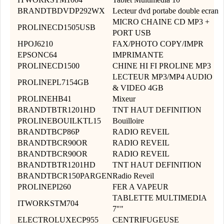
BRANDTBDVDP292WX
Lecteur dvd portabe double ecran
MICRO CHAINE CD MP3 +
PROLINECD1505USB
PORT USB
HPOJ6210
FAX/PHOTO COPY/IMPR
EPSONC64
IMPRIMANTE
PROLINECD1500
CHINE HI FI PROLINE MP3
LECTEUR MP3/MP4 AUDIO
PROLINEPL7154GB
& VIDEO 4GB
PROLINEHB41
Mixeur
BRANDTBTR1201HD
TNT HAUT DEFINITION
PROLINEBOUILKTL15
Bouilloire
BRANDTBCP86P
RADIO REVEIL
BRANDTBCR90OR
RADIO REVEIL
BRANDTBCR90OR
RADIO REVEIL
BRANDTBTR1201HD
TNT HAUT DEFINITION
BRANDTBCR150PARGEN
Radio Reveil
PROLINEPI260
FER A VAPEUR
TABLETTE MULTIMEDIA
ITWORKSTM704
7""
ELECTROLUXECP955
CENTRIFUGEUSE