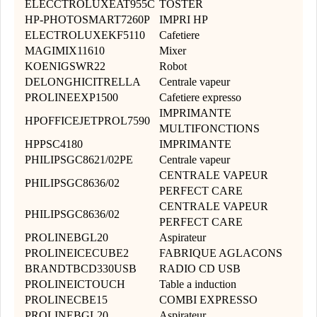
ELECCTROLUXEAT955C
TOSTER
HP-PHOTOSMART7260P
IMPRI HP
ELECTROLUXEKF5110
Cafetiere
MAGIMIX11610
Mixer
KOENIGSWR22
Robot
DELONGHICITRELLA
Centrale vapeur
PROLINEEXP1500
Cafetiere expresso
IMPRIMANTE
HPOFFICEJETPROL7590
MULTIFONCTIONS
HPPSC4180
IMPRIMANTE
PHILIPSGC8621/02PE
Centrale vapeur
CENTRALE VAPEUR
PHILIPSGC8636/02
PERFECT CARE
CENTRALE VAPEUR
PHILIPSGC8636/02
PERFECT CARE
PROLINEBGL20
Aspirateur
PROLINEICECUBE2
FABRIQUE AGLACONS
BRANDTBCD330USB
RADIO CD USB
PROLINEICTOUCH
Table a induction
PROLINECBE15
COMBI EXPRESSO
PROLINEBGL20
Aspirateur