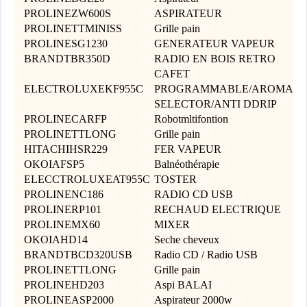
PROLINEZW600S
ASPIRATEUR
PROLINETTMINISS
Grille pain
PROLINESG1230
GENERATEUR VAPEUR
BRANDTBR350D
RADIO EN BOIS RETRO
CAFET
ELECTROLUXEKF955C
PROGRAMMABLE/AROMA
SELECTOR/ANTI DDRIP
PROLINECARFP
Robotmltifontion
PROLINETTLONG
Grille pain
HITACHIHSR229
FER VAPEUR
OKOIAFSP5
Balnéothérapie
ELECCTROLUXEAT955C
TOSTER
PROLINENC186
RADIO CD USB
PROLINERP101
RECHAUD ELECTRIQUE
PROLINEMX60
MIXER
OKOIAHD14
Seche cheveux
BRANDTBCD320USB
Radio CD / Radio USB
PROLINETTLONG
Grille pain
PROLINEHD203
Aspi BALAI
PROLINEASP2000
Aspirateur 2000w