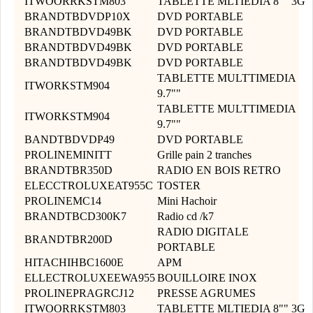
ITWOORRKSTM803
TABLETTE MLTIEDIA 8"" 3G
BRANDTBDVDP10X
DVD PORTABLE
BRANDTBDVD49BK
DVD PORTABLE
BRANDTBDVD49BK
DVD PORTABLE
BRANDTBDVD49BK
DVD PORTABLE
TABLETTE MULTTIMEDIA
ITWORKSTM904
9.7""
TABLETTE MULTTIMEDIA
ITWORKSTM904
9.7""
BANDTBDVDP49
DVD PORTABLE
PROLINEMINITT
Grille pain 2 tranches
BRANDTBR350D
RADIO EN BOIS RETRO
ELECCTROLUXEAT955C
TOSTER
PROLINEMC14
Mini Hachoir
BRANDTBCD300K7
Radio cd /k7
RADIO DIGITALE
BRANDTBR200D
PORTABLE
HITACHIHBC1600E
APM
ELLECTROLUXEEWA955
BOUILLOIRE INOX
PROLINEPRAGRCJ12
PRESSE AGRUMES
ITWOORRKSTM803
TABLETTE MLTIEDIA 8"" 3G