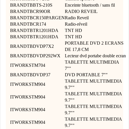
BRANDTBBTS-210S
Enceinte bluetooth / sans fil
BRANDTBCR90OR
RADIO REVEIL
BRANDTBCR150PARGEN
Radio Reveil
BRANDTBCR174
Radio-réveil
BRANDTBTR1201HDA
TNT HD
BRANDTBTR1201HDA
TNT HD
PORTABLE DVD 2 ECRANS
BRANDTBDVDP7X2
DE 17,8 CM
BRANDTBDVDP292WX
Lecteur dvd portabe double ecran
TABLETTE MULTIMEDIA
ITWORKSTM704
7""
BRANDTBDVDP37
DVD PORTABLE 7""
TABLETTE MULTTIMEDIA
ITWORKSTM904
9.7""
TABLETTE MULTTIMEDIA
ITWORKSTM904
9.7""
TABLETTE MULTTIMEDIA
ITWORKSTM904
9.7""
TABLETTE MULTTIMEDIA
ITWORKSTM904
9.7""