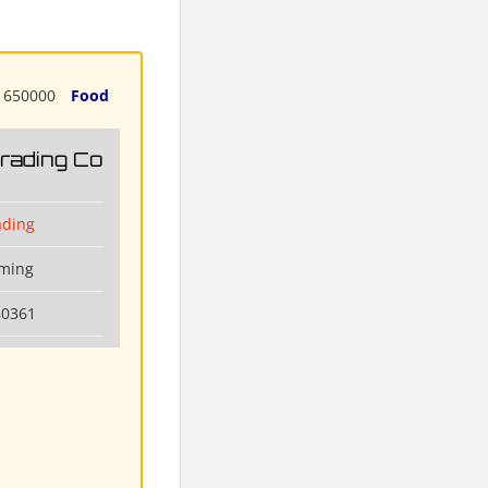
650000
Food
Trading Co
ading
nming
80361