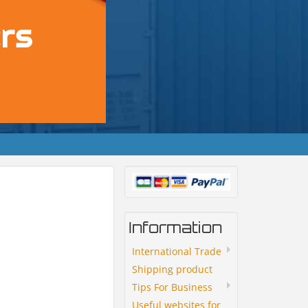
Information
International Trade
Shipping product
Tips For Business
Useful websites for