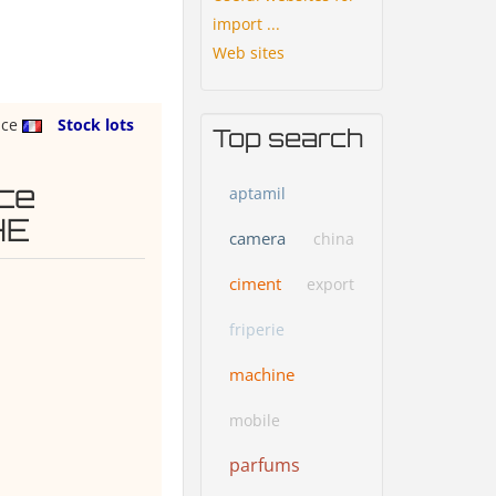
import ...
Web sites
nce
Stock lots
Top search
ce
aptamil
HE
camera
china
ciment
export
friperie
machine
mobile
parfums