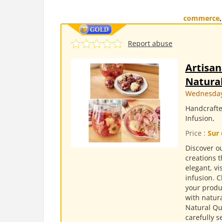
commerce
Report abuse
Artisan
Natural
Wednesday,
Handcrafte
Infusion,
Price :
Sur 
Discover ou
creations t
elegant, v
infusion. 
your produc
with natura
Natural Qu
carefully s