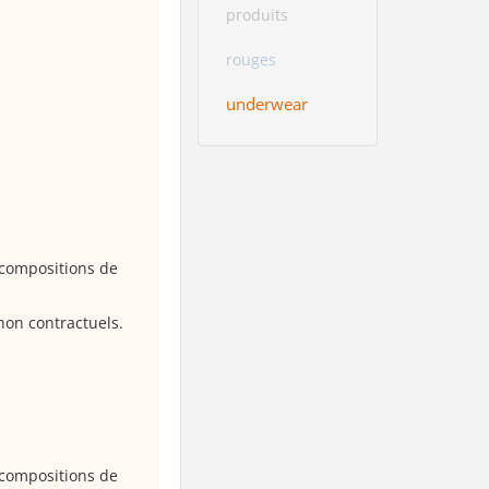
produits
rouges
underwear
s compositions de
 non contractuels.
s compositions de