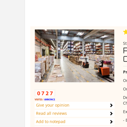
St
Pr
Or
Or
De
C
Give your opinion
Ex
Read all reviews
-
Add to notepad