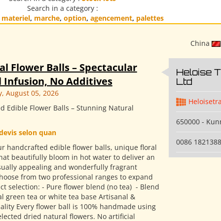
Search in a category :
,
materiel
,
marche
,
option
,
agencement
,
palettes
China
al Flower Balls – Spectacular
Heloise 
 Infusion, No Additives
Ltd
 August 05, 2026
Heloisetr
d Edible Flower Balls – Stunning Natural
650000 - Ku
devis selon quan
0086 182138
r handcrafted edible flower balls, unique floral
hat beautifully bloom in hot water to deliver an
isually appealing and wonderfully fragrant
Choose from two professional ranges to expand
t selection: - Pure flower blend (no tea) ​ - Blend
l green tea or white tea base Artisanal &
ality Every flower ball is 100% handmade using
elected dried natural flowers. No artificial