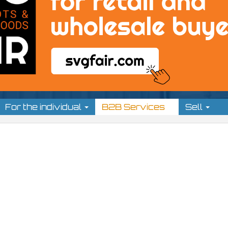
For the individual
B2B Services
Sell