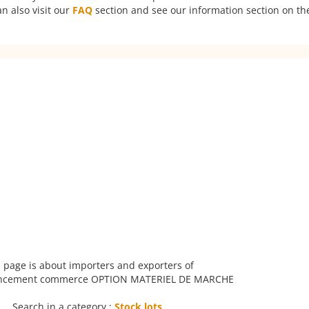
n also visit our
FAQ
section and see our information section on the
 page is about importers and exporters of
gencement commerce OPTION MATERIEL DE MARCHE
Search in a category :
Stock lots