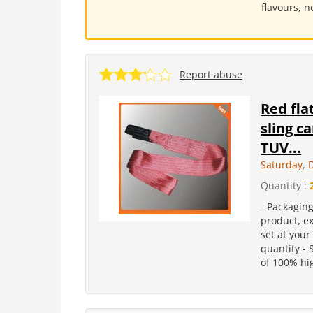
flavours, n
Report abuse
Red fla
sling ca
TUV...
Saturday, 
Quantity :
- Packaging
product, ex
set at your
quantity - 
of 100% hig