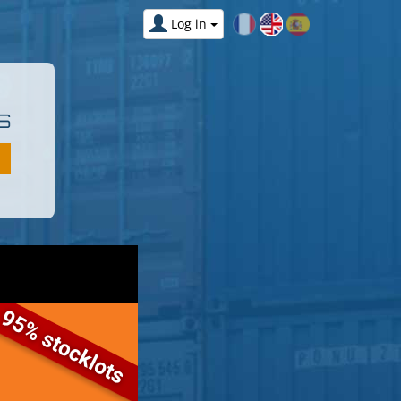
Log in
S