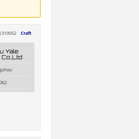
310052
Craft
u Yale
 Co.,Ltd
ngzhou
062