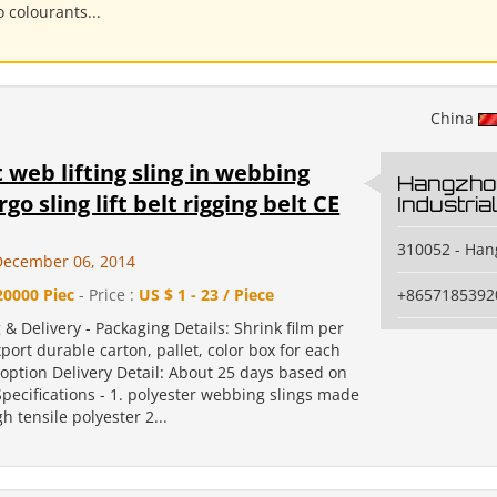
o colourants...
China
t web lifting sling in webbing
Hangzho
rgo sling lift belt rigging belt CE
Industrial
310052 - Ha
December 06, 2014
20000 Piec
- Price :
US $ 1 - 23 / Piece
+8657185392
 & Delivery - Packaging Details: Shrink film per
port durable carton, pallet, color box for each
 option Delivery Detail: About 25 days based on
Specifications - 1. polyester webbing slings made
h tensile polyester 2...