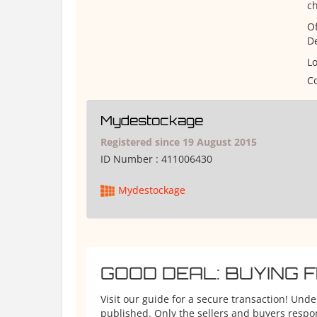
ch
Of
De
Lo
Co
Mydestockage
Registered since 19 August 2015
ID Number :
411006430
Mydestockage
GOOD DEAL: BUYING 
Visit our guide for a secure transaction! Und
published. Only the sellers and buyers respons