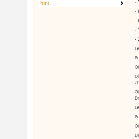
- 
Print
- 
-
- 
- 
Le
Pr
Of
Di
ch
Of
De
Le
Pr
Of
Di