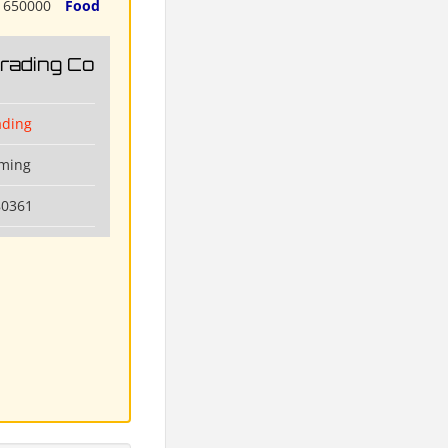
650000
Food
Trading Co
ading
nming
80361