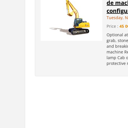
de mach
configu
Tuesday, N
Price :
45 0
Optional a
grab, ston
and breaki
machine Re
lamp Cab o
protective 