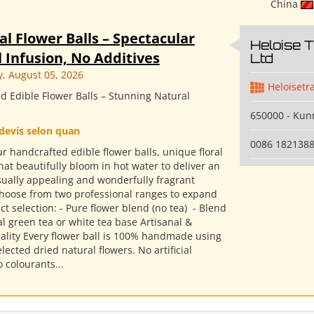
China
al Flower Balls – Spectacular
Heloise 
 Infusion, No Additives
Ltd
 August 05, 2026
Heloisetr
d Edible Flower Balls – Stunning Natural
650000 - Ku
devis selon quan
0086 182138
r handcrafted edible flower balls, unique floral
hat beautifully bloom in hot water to deliver an
isually appealing and wonderfully fragrant
Choose from two professional ranges to expand
t selection: - Pure flower blend (no tea) ​ - Blend
l green tea or white tea base Artisanal &
ality Every flower ball is 100% handmade using
elected dried natural flowers. No artificial
o colourants...