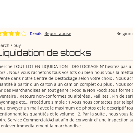
Report abuse
Belgiu
Details
arch / buy
Liquidation de stocks
herche TOUT LOT EN LIQUIDATION - DESTOCKAGE N' hesitez pas à 
ors . Nous vous rachetons tous vos lots ou bien nous vous la mett
Vente dans notre Centre de Destockage selon votre choix . Nous ac
antité à partir d'un carton à un camion complet ou plus . Nous s
r des Marchandises en tout genre ( Food & Non Food) sous forme d
ventaire , Retours non-conformes ou altérées , Faillites , Fin de ser
yonnage etc... Procédure simple : 1.Vous nous contactez par tele
us envoyer un mail avec le maximum de photos et le descriptif (ou 
ntionnant les quantités et le volume . 2. Par la suite , nous vous f
tre Service Commercial/Achat afin de convenir d' une inspection s
 enlever immediatement la marchandise .