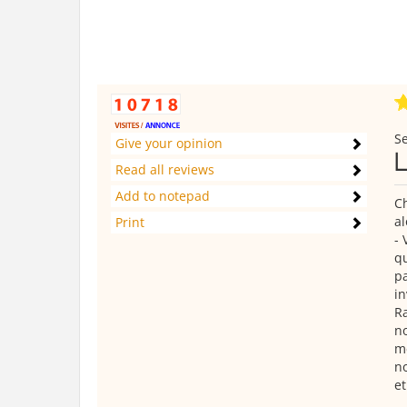
Se
Give your opinion
Read all reviews
Add to notepad
C
al
Print
- 
qu
pa
in
Ra
no
me
no
et