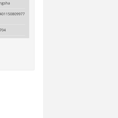
angsha
401150809977
704