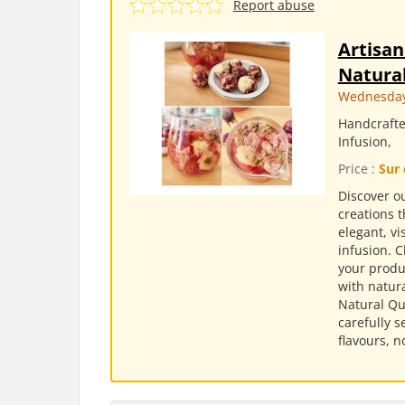
Report abuse
Artisan
Natural
Wednesday,
Handcrafte
Infusion,
Price :
Sur 
Discover ou
creations t
elegant, v
infusion. 
your produc
with natura
Natural Qu
carefully s
flavours, n