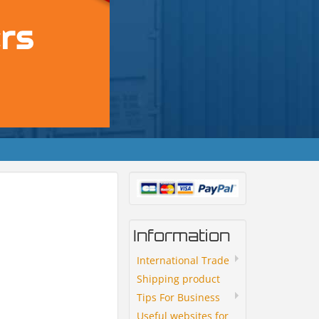
Information
International Trade
Shipping product
Tips For Business
Useful websites for