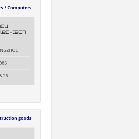
cs / Computers
hou
Elec-tech
UANGZHOU
986
5 26
truction goods