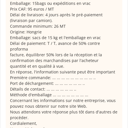
Emballage:
15bags
ou
expéditions en vrac
Prix
CAF
:
95
euros /
MT
Délai de livraison
:
4 jours
après le pré
-paiement
(
livraison par camion).
Commande minimum
:
26
MT
Origine
:
Hongrie
Emballage:
sacs de 15 kg
et l'emballage
en vrac
Délai de paiement
:
T
/
T
,
avance de 50%
contre
proforma
facture,
équilibrer
50
%
lors de la réception
et la
confirmation
des marchandises
par l'acheteur
quantité et en qualité
à vue
.
En réponse
,
l'information suivante
peut être important
Première commande
:
... ... ... ... ... ... ... ... ... ..
Port de déchargement
:
... ... ... ... ... ... ..
Détails de contact
:
... ... ...
... ... ...
..
Méthode d'emballage
... ... ... ... ... ... ... ...
Concernant les informations
sur notre entreprise,
vous
pouvez nous
obtenir sur
notre site Web
.
Nous attendons votre
réponse
plus tôt
dans d'autres
de
procéder
.
Cordialement,