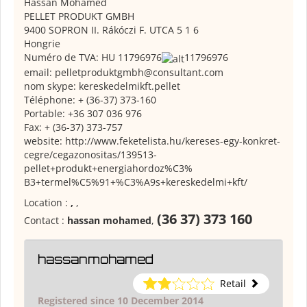
Hassan
Mohamed
PELLET
PRODUKT
GMBH
9400
SOPRON
II
.
Rákóczi
F.
UTCA
5
1
6
Hongrie
Numéro de TVA:
HU
11796976
11796976
email
:
pelletproduktgmbh@consultant.com
nom
skype:
kereskedelmikft.pellet
Téléphone:
+
(
36-37)
373-160
Portable:
+36
307
036
976
Fax:
+
(
36-37)
373-757
website: http://www.feketelista.hu/kereses-egy-konkret-
cegre/cegazonositas/139513-
pellet+produkt+energiahordoz%C3%
B3+termel%C5%91+%C3%A9s+kereskedelmi+kft/
Location :
,
,
(36 37) 373 160
Contact :
hassan mohamed
,
hassanmohamed
Retail
Registered since 10 December 2014