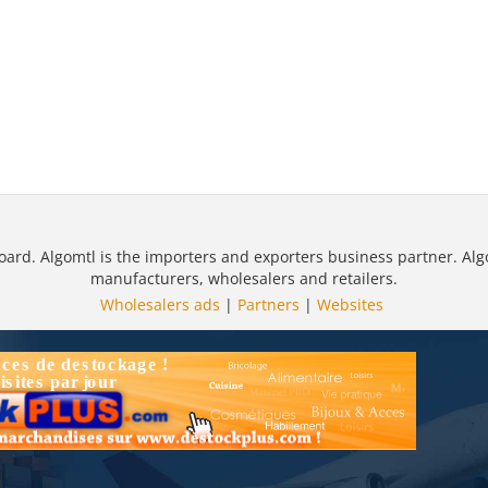
oard. Algomtl is the importers and exporters business partner. Alg
manufacturers, wholesalers and retailers.
Wholesalers ads
|
Partners
|
Websites