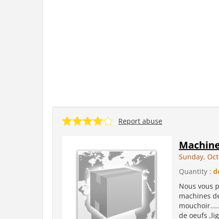
Report abuse
Machiner
Sunday, Oct
Quantity :
d
Nous vous p
machines de 
mouchoir....
de oeufs ,li