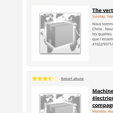
The vert
Sunday, Sep
Nous sommes
Chine . Nou
les qualites
que l ensemb
41022/9371/3
Report abuse
Machine
électri
compag
Monday, Aug