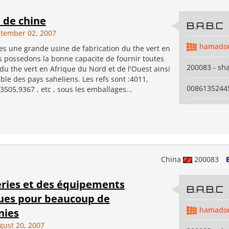
 de chine
B.A.B.C
tember 02, 2007
hamadou
 une grande usine de fabrication du the vert en
s possedons la bonne capacite de fournir toutes
200083 - sh
 du the vert en Afrique du Nord et de l'Ouest ainsi
le des pays saheliens. Les refs sont :4011,
0086135244
505,9367 , etc , sous les emballages...
China
200083
ries et des équipements
B.A.B.C
ques pour beaucoup de
hamadou
nies
ust 20, 2007