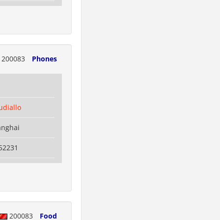
200083
Phones
diallo
anghai
52231
200083
Food