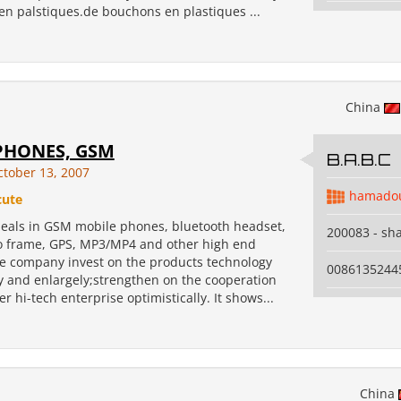
en palstiques.de bouchons en plastiques ...
China
PHONES, GSM
B.A.B.C
ctober 13, 2007
hamadou
cute
eals in GSM mobile phones, bluetooth headset,
200083 - sh
to frame, GPS, MP3/MP4 and other high end
e company invest on the products technology
0086135244
y and enlargely;strengthen on the cooperation
er hi-tech enterprise optimistically. It shows...
China