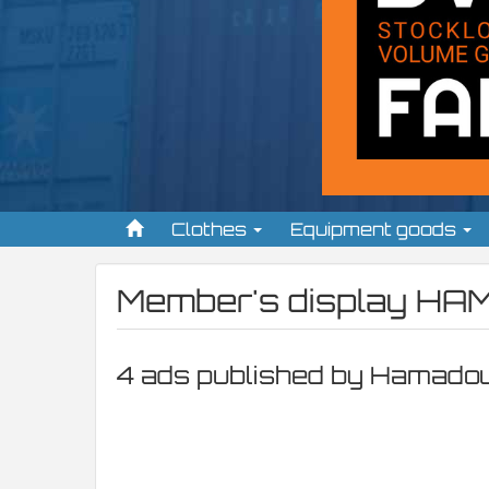
Clothes
Equipment goods
Member's display
HAM
4 ads published by Hamadou