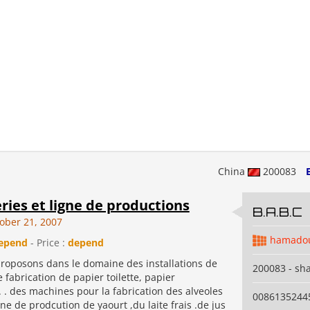
China
200083
ies et ligne de productions
B.A.B.C
ober 21, 2007
hamadou
epend
- Price :
depend
roposons dans le domaine des installations de
200083 - sh
fabrication de papier toilette, papier
. . des machines pour la fabrication des alveoles
0086135244
gne de prodcution de yaourt ,du laite frais .de jus