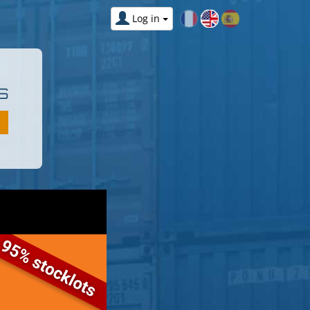
Log in
S