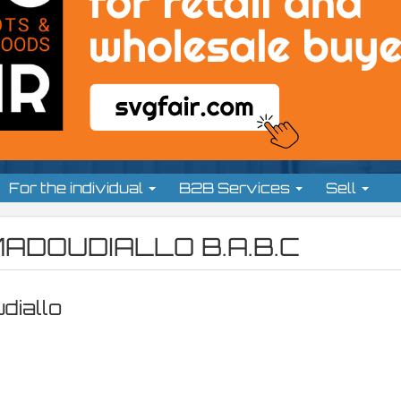
For the individual
B2B Services
Sell
ADOUDIALLO B.A.B.C
diallo