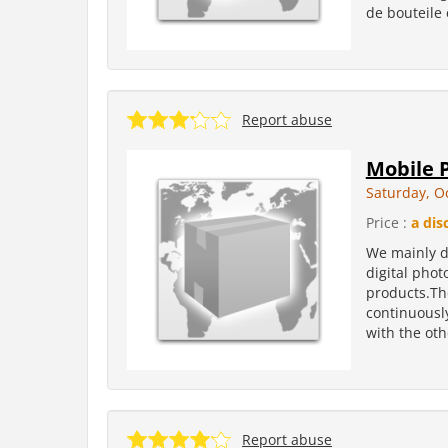
de bouteile 
Report abuse
Mobile 
Saturday, O
Price :
a dis
We mainly d
digital pho
products.Th
continuousl
with the oth
Report abuse