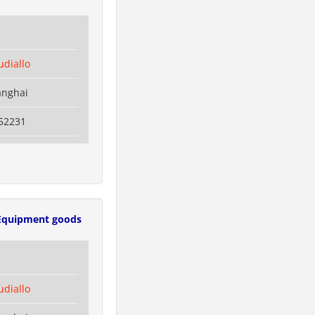
diallo
anghai
52231
Equipment goods
diallo