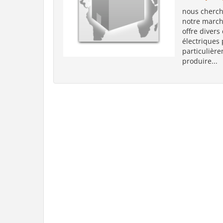
nous chercho
notre march
offre diver
électrique
particulièr
produire...