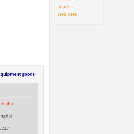
import ...
Web sites
Equipment goods
diallo
anghai
52231