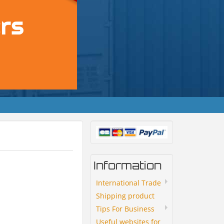
Information
International Trade
Shipping product
Tips For Business
Useful websites for