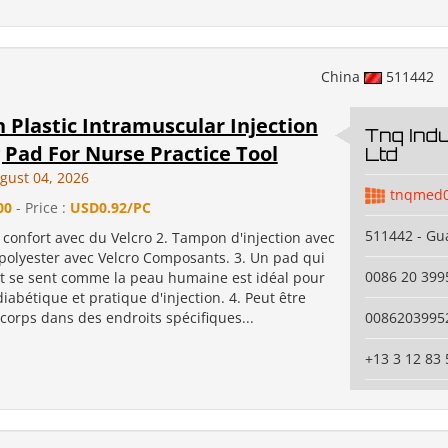
China
511442
n Plastic Intramuscular Injection
Tnq Indus
 Pad For Nurse Practice Tool
Ltd
gust 04, 2026
tnqmed
00
- Price :
USD0.92/PC
511442 - G
e confort avec du Velcro 2. Tampon d'injection avec
 polyester avec Velcro Composants. 3. Un pad qui
0086 20 399
t se sent comme la peau humaine est idéal pour
diabétique et pratique d'injection. 4. Peut être
 corps dans des endroits spécifiques...
0086203995
+13 3 12 83 