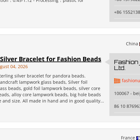
rtion：0.45-1.12 - Processing：plastic for
+86 155213
China
 Silver Bracelet for Fashion Beads
Fashion 
gust 04, 2026
Ltd.
erling silver bracelet for pandora beads.
fashion
ndcraft lampwork glass beads, Silver foil
ss beads, gold foil lampwork beads, silver core
100067 - bei
ads, alloy core lampwork beads, big hole beads
 and size. All made in hand and in good quality...
86 10 87696
France