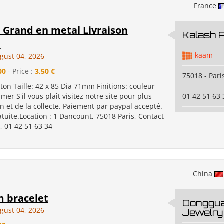
France
 Grand en metal Livraison
Kalash P
e
kaam
gust 04, 2026
00
- Price :
3,50 €
75018 - Pari
iton Taille: 42 x 85 Dia 71mm Finitions: couleur
mer S'il vous plaît visitez notre site pour plus
01 42 51 63 
n et de la collecte. Paiement par paypal accepté.
atuite.Location : 1 Dancount, 75018 Paris, Contact
, 01 42 51 63 34
China
m bracelet
Donggua
gust 04, 2026
Jewelry 