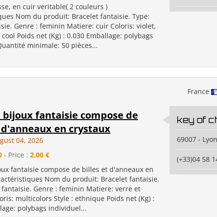
sse, en cuir veritable( 2 couleurs )
ques Nom du produit: Bracelet fantaisie. Type:
sie. Genre : feminin Matiere: cuir Coloris: violet,
: cool Poids net (Kg) : 0.030 Emballage: polybags
Quantité minimale: 50 pièces...
France
 bijoux fantaisie compose de
key of c
t d'anneaux en crystaux
69007 - Lyo
gust 04, 2026
0
- Price :
2,00 €
(+33)04 58 1
oux fantaisie compose de billes et d'anneaux en
actéristiques Nom du produit: Bracelet fantaisie.
 fantaisie. Genre : feminin Matiere: verre et
oris: multicolors Style : ethnique Poids net (Kg) :
age: polybags individuel...