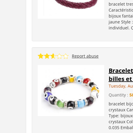
bracelet tre
Caractéristi
bijoux fantai
jaune Style 
individuel. 
Report abuse
Bracelet
billes e
Tuesday, Au
Quantity :
5
bracelet bij
crystaux Car
Type: bijoux
crystaux Col
0.035 Emball