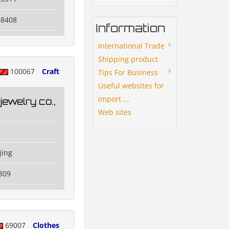
88408
Information
International Trade
Shipping product
100067
Craft
Tips For Business
Useful websites for
import ...
jewelry co.,
Web sites
u
jing
309
69007
Clothes