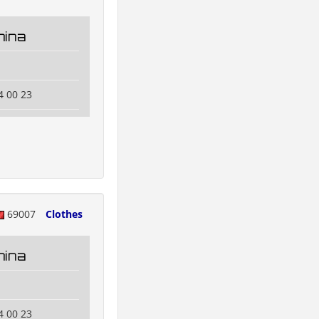
hina
n
4 00 23
69007
Clothes
hina
n
4 00 23