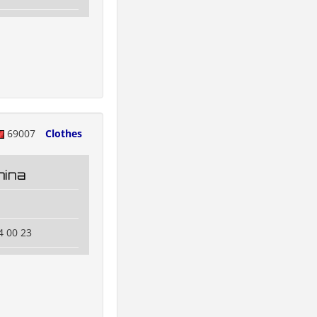
69007
Clothes
hina
n
4 00 23