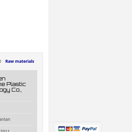
0
Raw materials
en
e Plastic
ogy Co.,
anlan
23311