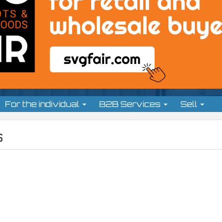
For the individual
B2B Services
Sell
s