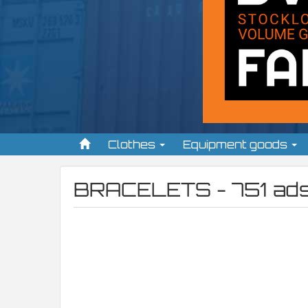
Clothes
Equipment goods
BRACELETS - 751 ad