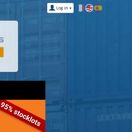
Log in
S