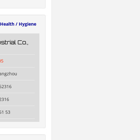
Health / Hygiene
trial Co.,
05
uangzhou
52316
2316
51 53