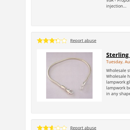
95A - Propo
injection...
Report abuse
Sterling
Tuesday, Au
Wholesale st
Wholesale ha
lampwork gla
lampwork be
in any shape
Report abuse