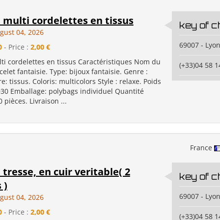
 multi cordelettes en tissus
key of c
gust 04, 2026
69007 - Lyo
0
- Price :
2,00 €
ti cordelettes en tissus Caractéristiques Nom du
(+33)04 58 1
celet fantaisie. Type: bijoux fantaisie. Genre :
: tissus. Coloris: multicolors Style : relaxe. Poids
.030 Emballage: polybags individuel Quantité
 pièces. Livraison ...
France
 tresse, en cuir veritable( 2
key of c
 )
69007 - Lyo
gust 04, 2026
0
- Price :
2,00 €
(+33)04 58 1