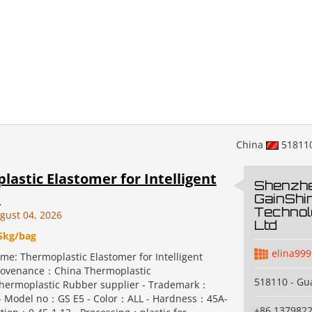
China
51811
astic Elastomer for Intelligent
Shenzh
t
GainShin
Technol
gust 04, 2026
Ltd
5kg/bag
elina999
me: Thermoplastic Elastomer for Intelligent
Provenance：China Thermoplastic
518110 - Gu
hermoplastic Rubber supplier - Trademark：
- Model no：GS E5 - Color：ALL - Hardness：45A-
+86 137982