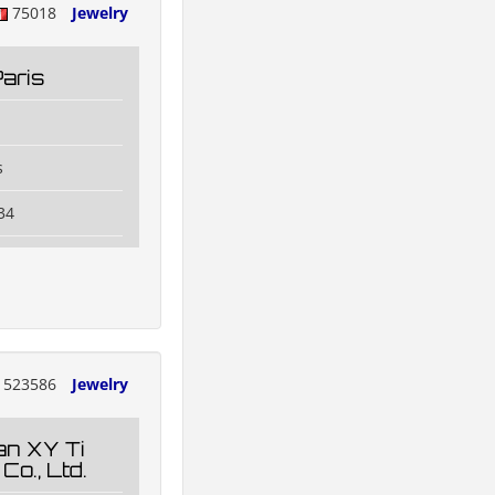
75018
Jewelry
aris
s
34
523586
Jewelry
n XY Ti
Co., Ltd.