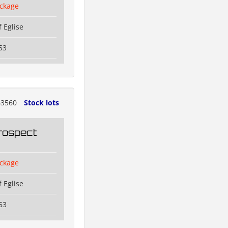
ckage
 Eglise
53
3560
Stock lots
rospect
ckage
 Eglise
53