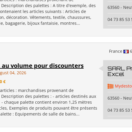
Description des palettes : A titre d'exemple, des
63560 - Neuf
contenaient les articles suivants : Articles de
n, décoration. Vêtements, textile, chaussures,
04 73 85 53 
, bagagerie, bijoux fantaisie, montres...
France
6
s au volume pour discounters
SARL P
gust 04, 2026
Excel
0 €
Mydesto
 articles : marchandises provenant de
Description des palettes : - articles destinés aux
63560 - Neuf
 - chaque palette contient environ 1,25 mètres
icles, Exemples de produits pouvant être présents
04 73 85 53 
alette : Equipements de salle de bains...