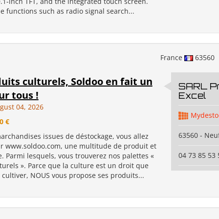
0.1-inch TFT, and the integrated touch screen.
e functions such as radio signal search...
France
63560
uits culturels, Soldoo en fait un
SARL P
ur tous !
Excel
gust 04, 2026
Mydesto
0 €
63560 - Neuf
archandises issues de déstockage, vous allez
ur www.soldoo.com, une multitude de produit et
04 73 85 53 
. Parmi lesquels, vous trouverez nos palettes «
turels ». Parce que la culture est un droit que
 cultiver, NOUS vous propose ses produits...