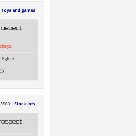
Toys and games
rospect
ckage
 Eglise
53
3560
Stock lots
rospect