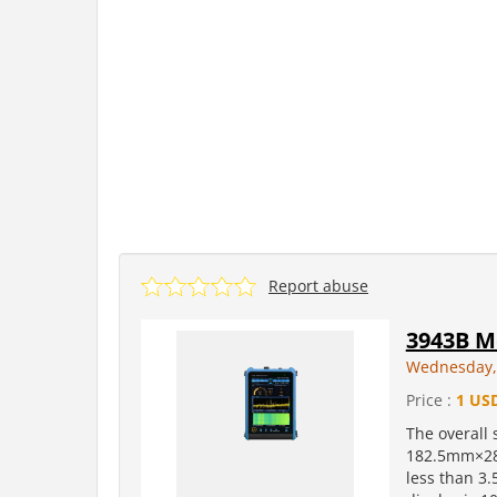
Report abuse
3943B M
Wednesday, 
Price :
1 US
The overall 
182.5mm×28
less than 3.