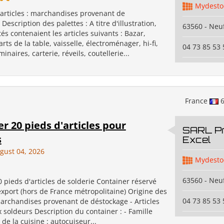
Mydesto
 articles : marchandises provenant de
Description des palettes : A titre d'illustration,
63560 - Neuf
tés contenaient les articles suivants : Bazar,
rts de la table, vaisselle, électroménager, hi-fi,
04 73 85 53 
naires, carterie, réveils, coutellerie...
France
6
r 20 pieds d'articles pour
SARL P
s
Excel
gust 04, 2026
Mydesto
63560 - Neuf
 pieds d'articles de solderie Container réservé
export (hors de France métropolitaine) Origine des
04 73 85 53 
 Marchandises provenant de déstockage - Articles
 soldeurs Description du container : - Famille
e la cuisine : autocuiseur...