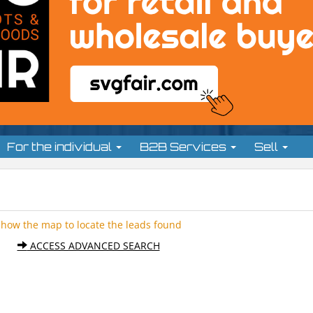
For the individual
B2B Services
Sell
Show the map to locate the leads found
ACCESS ADVANCED SEARCH