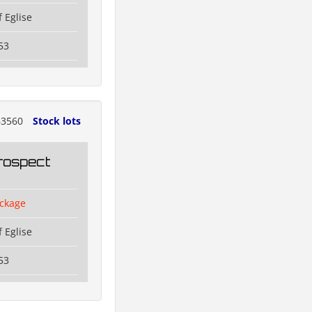
 Eglise
53
3560
Stock lots
rospect
ckage
 Eglise
53