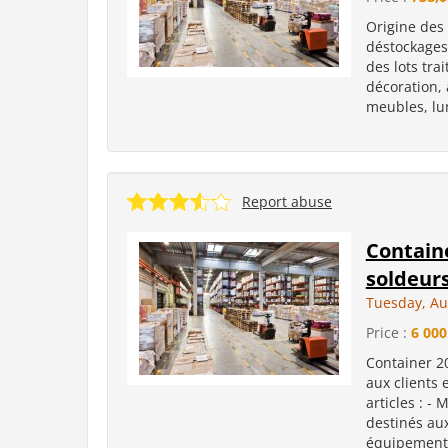
Origine des
déstockages 
des lots trai
décoration, a
meubles, lumi
Report abuse
Containe
soldeur
Tuesday, Au
Price :
6 000
Container 20
aux clients 
articles : -
destinés aux
équipement d