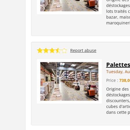
déstockages 
lots traités 
bazar, maiso
maroquinerie
Report abuse
Palette
Tuesday, Au
Price :
738,0
Origine des
déstockages 
discounters,
cubes d'art
dans cette p