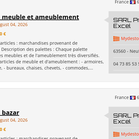
France
6
s meuble et ameublement
SARL P
gust 04, 2026
Excel
0 €
Mydesto
 articles : marchandises provenant de
 Description des palettes : Chaque palette
63560 - Neuf
s meubles et de l'ameublement très diversifiés.
articles de meuble et d'ameublement : - armoires,
04 73 85 53 
, - bureaux, chaises, chevets, - commodes,...
France
6
s bazar
SARL P
gust 04, 2026
Excel
0 €
Mydesto
 articles : marchandises provenant de