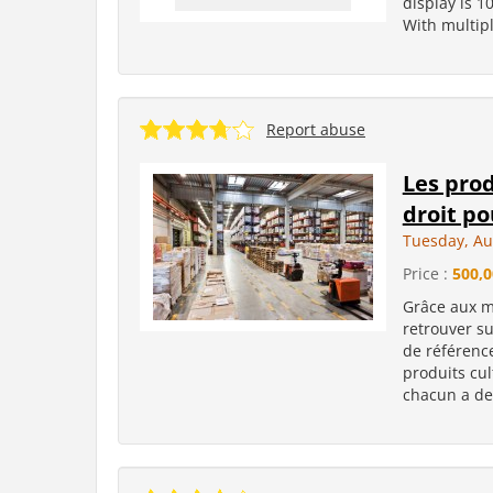
display is 1
With multipl
Report abuse
Les prod
droit po
Tuesday, Au
Price :
500,0
Grâce aux m
retrouver s
de référence
produits cul
chacun a de