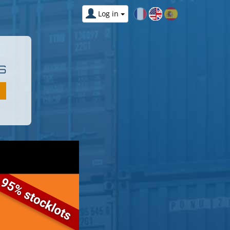
Log in
S