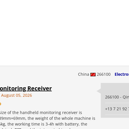
China
266100
Electr
onitoring Receiver
August 05, 2026
266100 - Qi
D
+13 7 21 92 
size of the handheld monitoring receiver is
9mm×69mm, the weight of the whole machine is
5kg, the working time is 3-4h with battery, the