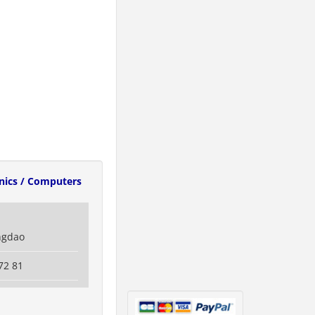
onics / Computers
ngdao
72 81