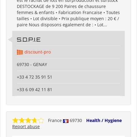
est le rachat de lots en surproduction et surstock
DESTOCKAGE de 9 200 Paires de chaussure
femmes & enfants • Fabrication Francaise • Toutes
tailles • Lot divisible • Prix publique moyen : 20 € /
paire Nous disposons egalement de : • Lot...
S.D.P.I.E
discount-pro
69730 - GENAY
+33 4 72 35 91 51
+33 6 09 42 11 81
France
69730
Health / Hygiene
Report abuse