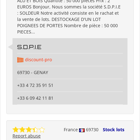
ALU ET BOIS Quantité : 50 000 pièces Prix : 2
EUROS Bonjour, Nous sommes la société S.D.P.I.E
: SOLDEUR Notre activité consiste en le rachat et
la vente de lots. DESTOCKAGE D'UN LOT
POIGNEES DE PORTES Nombre de pièce : 50 000
PIECES...
S.D.P.I.E
discount-pro
69730 - GENAY
+33 4 72 35 91 51
+33 6 09 42 11 81
France
69730
Stock lots
Report abuse