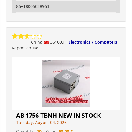
86+18005028963
China
361009
Electronics / Computers
Report abuse
AB 1756-TBNH NEW IN STOCK
Tuesday, August 04, 2026
Quantity :
10
- Price :
99,00 €