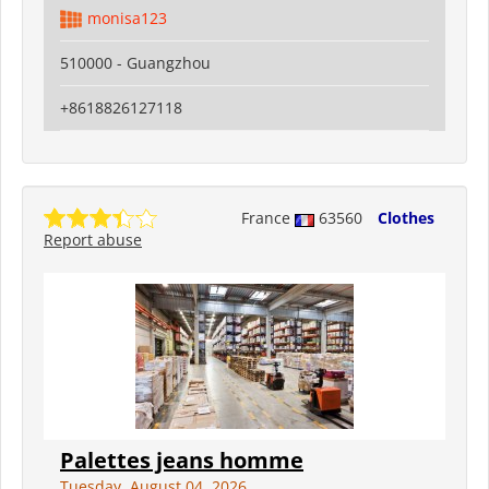
monisa123
510000 - Guangzhou
+8618826127118
France
63560
Clothes
Report abuse
Palettes jeans homme
Tuesday, August 04, 2026