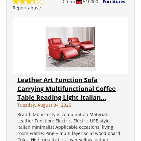
China
510000
Furnitures
Report abuse
Leather Art Function Sofa
Carrying Multifunctional Coffee
Table Reading Light Italian...
Tuesday, August 04, 2026
Brand: Monisa style: combination Material:
Leather Function: Electric, Electric USB style:
Italian minimalist Applicable occasions: living
room Frame: Pine + multi-layer solid wood board
Color: High-quality first layer yellow leather